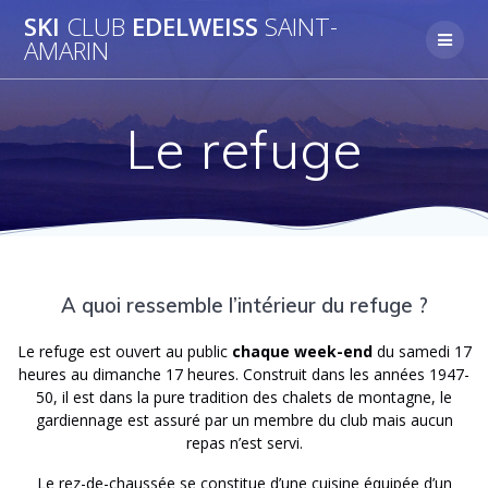
Skip
SKI
CLUB
EDELWEISS
SAINT-
to
AMARIN
content
Le refuge
A quoi ressemble l’intérieur du refuge ?
Le refuge est ouvert au public
chaque week-end
du samedi 17
heures au dimanche 17 heures. Construit dans les années 1947-
50, il est dans la pure tradition des chalets de montagne, le
gardiennage est assuré par un membre du club mais aucun
repas n’est servi.
Le rez-de-chaussée se constitue d’une cuisine équipée d’un