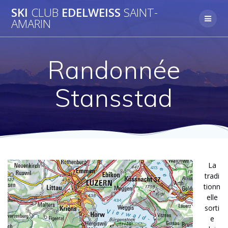
Skip
SKI
CLUB
EDELWEISS
SAINT-
to
AMARIN
content
Randonnée
Stansstad
La
tradi
tionn
elle
sorti
e