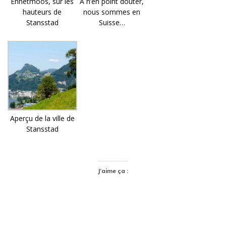
Ennetmoos, sur les
A n’en point douter,
hauteurs de
nous sommes en
Stansstad
Suisse…
Aperçu de la ville de
Stansstad
J’aime ça :