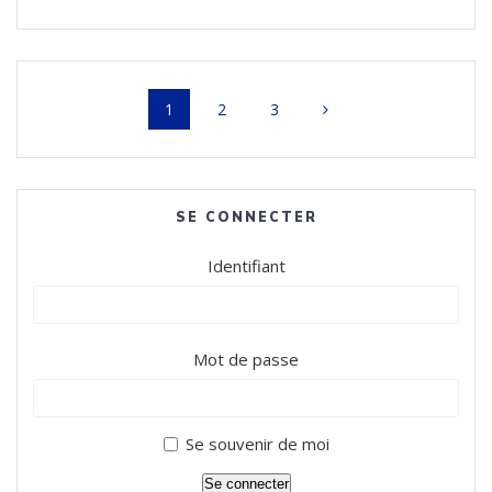
Posts
Page
Page
Page
1
2
3
navigation
SE CONNECTER
Identifiant
Mot de passe
Se souvenir de moi
Se connecter