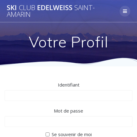
Skip
SKI
CLUB
EDELWEISS
SAINT-
to
AMARIN
content
Votre Profil
Identifiant
Mot de passe
Se souvenir de moi