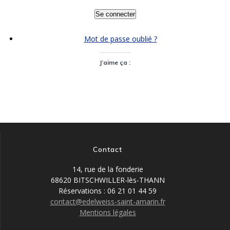
Se connecter
Mot de passe oublié ?
J’aime ça :
Contact
14, rue de la fonderie
68620 BITSCHWILLER-lès-THANN
Réservations : 06 21 01 44 59
contact@edelweiss-saint-amarin.fr
Mentions légales