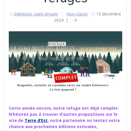
Edelweiss-Saint-Amarin
Non classé
15 décembre
2024
|
0
Cette année encore, notre refuge est déjà complet.
N’hésitez pas à trouver d’autres propositions sur le
site de
Terre d’Est
, notre partenaire ou tentez votre
chance aux prochaines éditions estivales,