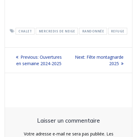
CHALET
MERCREDIS DE NEIGE
RANDONNÉE
REFUGE
Navigation
Previous
Next
Previous:
Ouvertures
Next:
Fête montagnarde
de
post:
post:
en semaine 2024-2025
2025
l’article
Laisser un commentaire
Votre adresse e-mail ne sera pas publiée.
Les