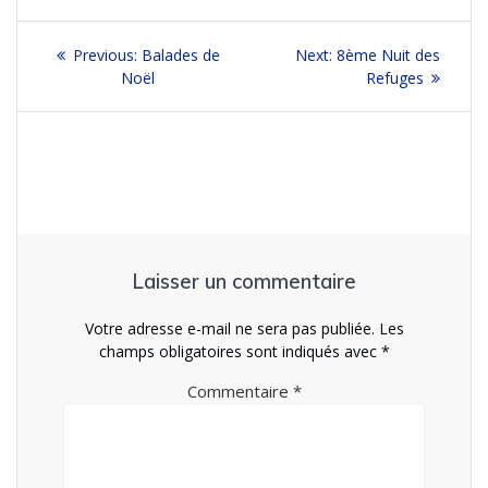
Navigation
Previous
Next
Previous:
Balades de
Next:
8ème Nuit des
de
post:
post:
Noël
Refuges
l’article
Laisser un commentaire
Votre adresse e-mail ne sera pas publiée.
Les
champs obligatoires sont indiqués avec
*
Commentaire
*