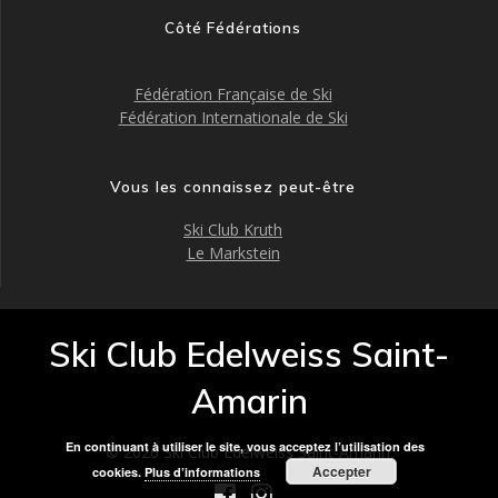
Côté Fédérations
Fédération Française de Ski
Fédération Internationale de Ski
Vous les connaissez peut-être
Ski Club Kruth
Le Markstein
Ski Club Edelweiss Saint-
Amarin
En continuant à utiliser le site, vous acceptez l’utilisation des
© 2026 Ski Club Edelweiss Saint-Amarin.
Accepter
cookies.
Plus d’informations