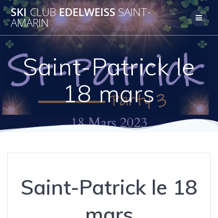
Skip
SKI
CLUB
EDELWEISS
SAINT-
to
AMARIN
content
Saint-Patrick le
18 mars
Saint-Patrick le 18
mars