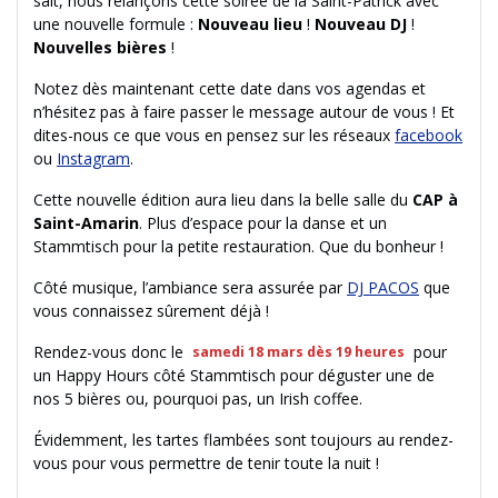
sait, nous relançons cette soirée de la Saint-Patrick avec
une nouvelle formule :
Nouveau lieu
!
Nouveau DJ
!
Nouvelles bières
!
Notez dès maintenant cette date dans vos agendas et
n’hésitez pas à faire passer le message autour de vous ! Et
dites-nous ce que vous en pensez sur les réseaux
facebook
ou
Instagram
.
Cette nouvelle édition aura lieu dans la belle salle du
CAP à
Saint-Amarin
. Plus d’espace pour la danse et un
Stammtisch pour la petite restauration. Que du bonheur !
Côté musique, l’ambiance sera assurée par
DJ PACOS
que
vous connaissez sûrement déjà !
Rendez-vous donc le
pour
samedi 18 mars dès 19 heures
un Happy Hours côté Stammtisch pour déguster une de
nos 5 bières ou, pourquoi pas, un Irish coffee.
Évidemment, les tartes flambées sont toujours au rendez-
vous pour vous permettre de tenir toute la nuit !